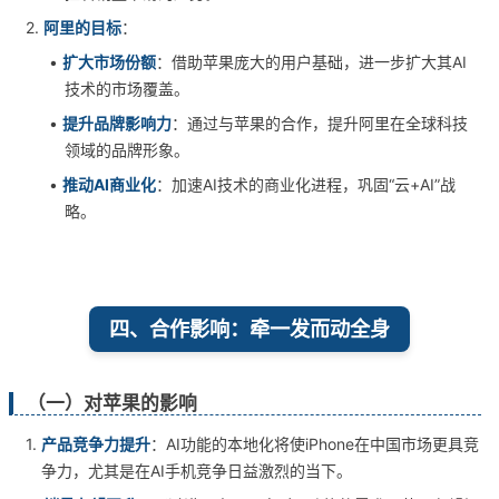
2.
阿里的目标
：
•
扩大市场份额
：借助苹果庞大的用户基础，进一步扩大其AI
技术的市场覆盖。
•
提升品牌影响力
：通过与苹果的合作，提升阿里在全球科技
领域的品牌形象。
•
推动AI商业化
：加速AI技术的商业化进程，巩固“云+AI”战
略。
四、合作影响：牵一发而动全身
（一）对苹果的影响
1.
产品竞争力提升
：AI功能的本地化将使iPhone在中国市场更具竞
争力，尤其是在AI手机竞争日益激烈的当下。