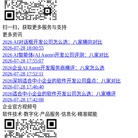
扫一扫，获取更多服务与支持
更多资讯
2026 AI对话框开发公司怎么选：八家横向对比
2026-07-28 18:00:55
2026 AI智能体(AI Agent)开发公司评测：八家对比
2026-07-28 17:55:07
2026企业AI Agent开发服务商横评：八家怎么选
2026-07-28 17:52:11
2026深圳适合中小企业的软件开发公司盘点：八家对比
2026-07-28 17:46:40
2026适合中小企业的软件开发公司怎么选：八家横评
2026-07-28 17:42:08
企业官方视频号
软件技术
·
数字化
·
产品服务
·
信息化
·
精准赋能