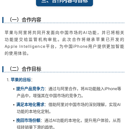
三、合作内容与目标
（一）合作内容
苹果与阿里将共同开发面向中国市场的AI功能，并已将相关
功能提交给监管机构审批。此次合作将继承苹果已开发的
Apple Intelligence平台，为中国iPhone用户提供更加智能
的使用体验。
（二）合作目标
1.
苹果的目标
：
•
提升产品竞争力
：通过与阿里合作，将AI功能融入iPhone等
产品中，增强其在中国市场的竞争力。
•
满足本地化需求
：借助阿里对中国市场的深刻理解，实现AI
功能的本地化定制。
•
挽回市场份额
：通过AI功能的本地化，提升用户体验，从而
扭转销量下滑的趋势。