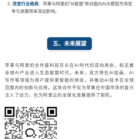
3.
改变行业格局
：苹果与阿里的“AI联盟”将对国内AI大模型市场竞
争与发展带来深远影响。
五、未来展望
苹果与阿里的合作是科技巨头在AI时代的双向奔赴，标志着
全球AI产业进入生态联盟时代。未来，双方将在AI绘画、AI
写作等领域为用户提供更智能的体验，并推动AI技术在全球
范围内的创新与应用。这场合作不仅为苹果在中国市场的复兴
注入了动力，也为阿里云的全球化发展提供了契机。