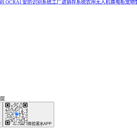
别 OCR
AI 安防识别系统
工厂进销存系统
农用无人机换电柜
宠物
 层
询
体验滚水APP