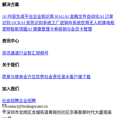
解决方案
AI 内容生成平台
企业知识库 RAG
AI 金融文件自动化
AI 订单
识别 OCR
AI 安防识别系统
工厂进销存系统
农用无人机换电柜
宠物智能项圈
AI 健康管理
卡券核销与会员卡管理
资讯中心
资讯速递
行业智汇
视频号
关于我们
愿景与使命
全方位优势
社会责任
滚水客户端下载
加入我们
社会招聘
企业招聘
contact@boilingwater.cn
深圳市龙岗区龙城街道黄阁坑社区京基御景时代大厦南座