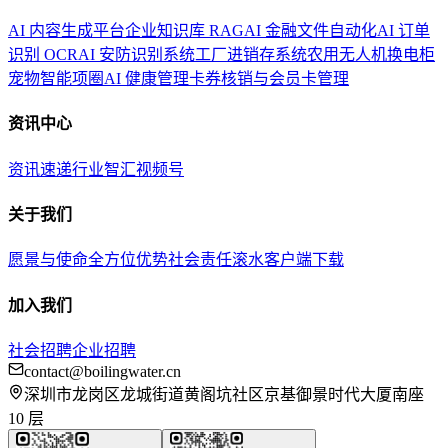
AI 内容生成平台
企业知识库 RAG
AI 金融文件自动化
AI 订单
识别 OCR
AI 安防识别系统
工厂进销存系统
农用无人机换电柜
宠物智能项圈
AI 健康管理
卡券核销与会员卡管理
资讯中心
资讯速递
行业智汇
视频号
关于我们
愿景与使命
全方位优势
社会责任
滚水客户端下载
加入我们
社会招聘
企业招聘
contact@boilingwater.cn
深圳市龙岗区龙城街道黄阁坑社区京基御景时代大厦南座
10 层