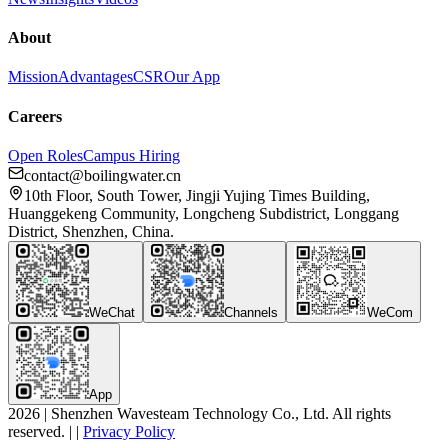
About
Mission
Advantages
CSR
Our App
Careers
Open Roles
Campus Hiring
contact@boilingwater.cn
10th Floor, South Tower, Jingji Yujing Times Building,
Huanggekeng Community, Longcheng Subdistrict, Longgang
District, Shenzhen, China.
WeChat
Channels
WeCom
App
2026
|
Shenzhen Wavesteam Technology Co., Ltd. All rights
reserved.
|
|
Privacy Policy