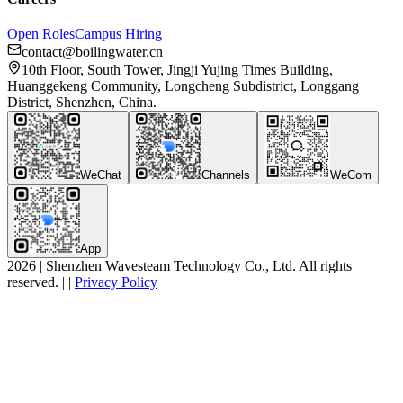
Open Roles
Campus Hiring
contact@boilingwater.cn
10th Floor, South Tower, Jingji Yujing Times Building,
Huanggekeng Community, Longcheng Subdistrict, Longgang
District, Shenzhen, China.
WeChat
Channels
WeCom
App
2026
|
Shenzhen Wavesteam Technology Co., Ltd. All rights
reserved.
|
|
Privacy Policy