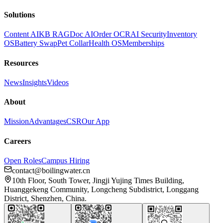
Solutions
Content AI
KB RAG
Doc AI
Order OCR
AI Security
Inventory
OS
Battery Swap
Pet Collar
Health OS
Memberships
Resources
News
Insights
Videos
About
Mission
Advantages
CSR
Our App
Careers
Open Roles
Campus Hiring
contact@boilingwater.cn
10th Floor, South Tower, Jingji Yujing Times Building,
Huanggekeng Community, Longcheng Subdistrict, Longgang
District, Shenzhen, China.