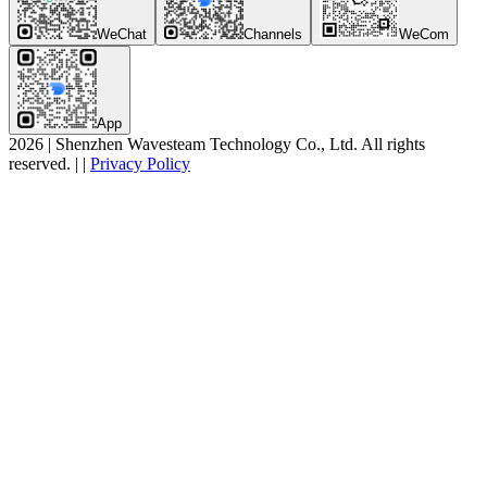
WeChat
Channels
WeCom
App
2026
|
Shenzhen Wavesteam Technology Co., Ltd. All rights
reserved.
|
|
Privacy Policy