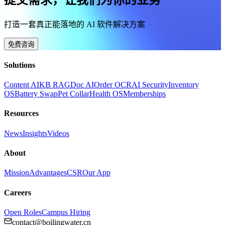
打造一套真正能落地的 AI 软件解决方案
免费咨询
Solutions
Content AI
KB RAG
Doc AI
Order OCR
AI Security
Inventory
OS
Battery Swap
Pet Collar
Health OS
Memberships
Resources
News
Insights
Videos
About
Mission
Advantages
CSR
Our App
Careers
Open Roles
Campus Hiring
contact@boilingwater.cn