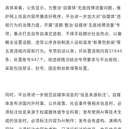
具体来看，公告显示，为整治“自媒体”无底线博流量问题，维
护网上信息内容传播良好秩序，平台进一步加大对“自媒体”违
规行为的治理力度，开展“清朗·整治‘自媒体’无底线博流量”专
项，重点打击自导自演式造假、不择手段蹭炒社会热点、以偏
概全设置话题、违背公序良俗制造人设和滥发“新黄色新闻”等
五类违规内容和行为。专项启动以来，共处置违规内容31945
条，处置账号947个。视违规情况结合专项要求与平台规则，
采取包括禁言、封号、固定粉丝新增等处置。
同时，平台将进一步规范自媒体消息的“信息来源标注”。自媒
体发布涉国内外时事、公共政策、社会事件等相关信息时，必
须标注信息来源于权威媒体或专业科普；发布使用AI等技术生
成的信息时，必须标注内容为AI制作；发布含有虚构、演绎内