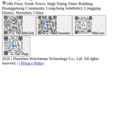
10th Floor, South Tower, Jingji Yujing Times Building,
Huanggekeng Community, Longcheng Subdistrict, Longgang
District, Shenzhen, China.
WeChat
Channels
WeCom
App
2026
|
Shenzhen Wavesteam Technology Co., Ltd. All rights
reserved.
|
|
Privacy Policy