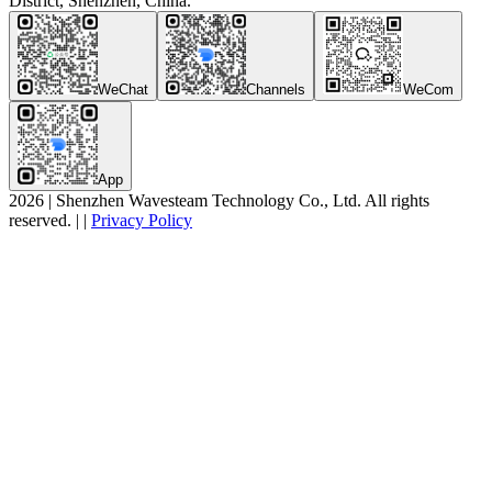
District, Shenzhen, China.
WeChat
Channels
WeCom
App
2026
|
Shenzhen Wavesteam Technology Co., Ltd. All rights
reserved.
|
|
Privacy Policy