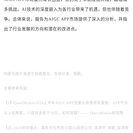
多挑战。AI技术的深度嵌入为各行业带来了机遇，但也伴随着竞
争。总体来说，报告为AIGC APP市场提供了深入的分析，并指
出了行业发展的方向和潜在的改进点。
内容与图片来源于网络整合，仅供分享，侵删。
主要参考内容：
【1】QuestMobile2024上半年AIGC APP流量与场景研究报告：APP千万
以上仅两家，八成月活低于50万，如何突围
？—— QuestMobile研究院
【2
】
2024年中盘点：最炙手可热的10家AI初创公司_澎湃号·湃客_澎湃新