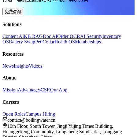
免费咨询
Solutions
Content AI
KB RAG
Doc AI
Order OCR
AI Security
Inventory
OS
Battery Swap
Pet Collar
Health OS
Memberships
Resources
News
Insights
Videos
About
Mission
Advantages
CSR
Our App
Careers
Open Roles
Campus Hiring
contact@boilingwater.cn
10th Floor, South Tower, Jingji Yujing Times Building,
Huanggekeng Community, Longcheng Subdistrict, Longgang