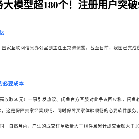
大模型超180个！注册用户突破5
4亿
、国家互联网信息办公室副主任王京涛透露，截至目前，我国已完成备
的必要成本
笔最高收取60元）一事引发热议。闲鱼官方客服对此争议回应称，闲
本，这是保障卖家经营顺畅、同时保障买家体验顺畅的必要软件服务
同一自然月内，产生的成交订单数量大于10件且累计成交金额大于10