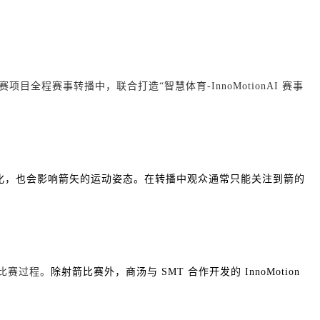
项目全程赛事转播中，联合打造“智慧体育-InnoMotionAI 赛事
化，也会影响箭矢的运动姿态。在转播中观众通常只能关注到箭的
解比赛过程。
除射箭比赛外，商汤与 SMT 合作开发的 InnoMotion