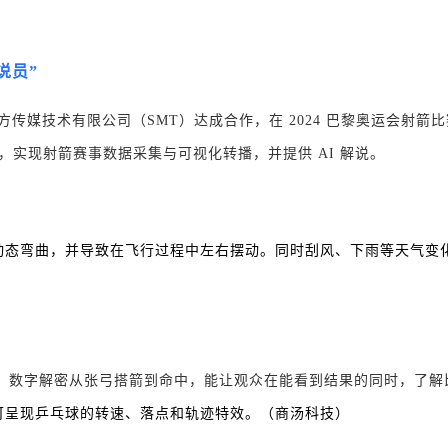
说员”
东方传媒技术有限公司（SMT）达成合作，在 2024 巴黎奥运会射箭比赛
，实现射箭赛事数据采集与可视化转播，并提供 AI 解说。
动态弯曲，并导致在飞行过程中左右摆动。同时刮风、下雨等天气变
应用，数字解密从张弓搭箭到命中，能让观众在能看到结果的同时，了
可呈现乒乓球的转速、落点和轨迹特效。（商汤科技）