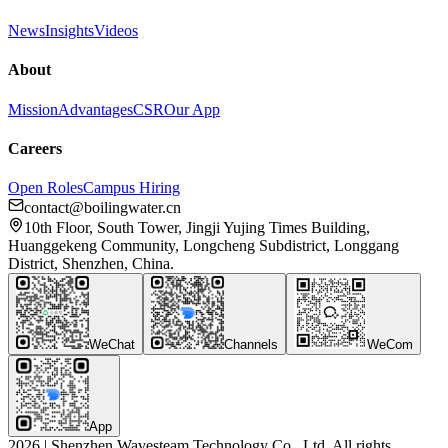
News
Insights
Videos
About
Mission
Advantages
CSR
Our App
Careers
Open Roles
Campus Hiring
contact@boilingwater.cn
10th Floor, South Tower, Jingji Yujing Times Building,
Huanggekeng Community, Longcheng Subdistrict, Longgang
District, Shenzhen, China.
WeChat
Channels
WeCom
App
2026
|
Shenzhen Wavesteam Technology Co., Ltd. All rights