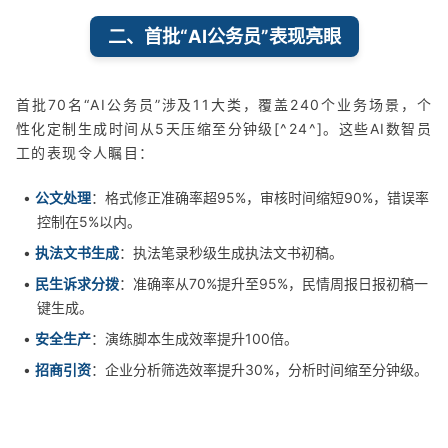
二、首批“AI公务员”表现亮眼
首批70名“AI公务员”涉及11大类，覆盖240个业务场景，个
性化定制生成时间从5天压缩至分钟级[^24^]。这些AI数智员
工的表现令人瞩目：
•
公文处理
：格式修正准确率超95%，审核时间缩短90%，错误率
控制在5%以内。
•
执法文书生成
：执法笔录秒级生成执法文书初稿。
•
民生诉求分拨
：准确率从70%提升至95%，民情周报日报初稿一
键生成。
•
安全生产
：演练脚本生成效率提升100倍。
•
招商引资
：企业分析筛选效率提升30%，分析时间缩至分钟级。