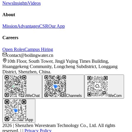
News
Insights
Videos
About
Mission
Advantages
CSR
Our App
Careers
Open Roles
Campus Hiring
contact@boilingwater.cn
10th Floor, South Tower, Jingji Yujing Times Building,
Huanggekeng Community, Longcheng Subdistrict, Longgang
District, Shenzhen, China.
WeChat
Channels
WeCom
App
2026
|
Shenzhen Wavesteam Technology Co., Ltd. All rights
reserved.
|
|
Privacy Policy