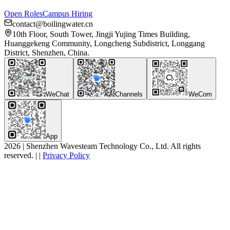
Open Roles
Campus Hiring
contact@boilingwater.cn
10th Floor, South Tower, Jingji Yujing Times Building,
Huanggekeng Community, Longcheng Subdistrict, Longgang
District, Shenzhen, China.
WeChat
Channels
WeCom
App
2026
|
Shenzhen Wavesteam Technology Co., Ltd. All rights
reserved.
|
|
Privacy Policy