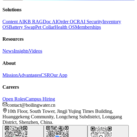
Solutions
Content AI
KB RAG
Doc AI
Order OCR
AI Security
Inventory
OS
Battery Swap
Pet Collar
Health OS
Memberships
Resources
News
Insights
Videos
About
Mission
Advantages
CSR
Our App
Careers
Open Roles
Campus Hiring
contact@boilingwater.cn
10th Floor, South Tower, Jingji Yujing Times Building,
Huanggekeng Community, Longcheng Subdistrict, Longgang
District, Shenzhen, China.