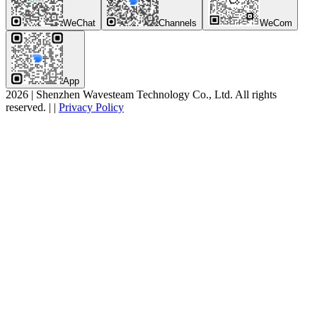
WeChat
Channels
WeCom
App
2026
|
Shenzhen Wavesteam Technology Co., Ltd. All rights
reserved.
|
|
Privacy Policy