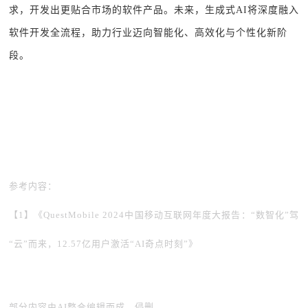
求，开发出更贴合市场的软件产品。未来，生成式AI将深度融入
软件开发全流程，助力行业迈向智能化、高效化与个性化新阶
段。
参考内容：
【1】《QuestMobile 2024中国移动互联网年度大报告：“数智化”驾
“云”而来，12.57亿用户激活“AI奇点时刻”》
部分内容由AI整合编辑而成，侵删。