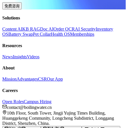
免费咨询
Solutions
Content AI
KB RAG
Doc AI
Order OCR
AI Security
Inventory
OS
Battery Swap
Pet Collar
Health OS
Memberships
Resources
News
Insights
Videos
About
Mission
Advantages
CSR
Our App
Careers
Open Roles
Campus Hiring
contact@boilingwater.cn
10th Floor, South Tower, Jingji Yujing Times Building,
Huanggekeng Community, Longcheng Subdistrict, Longgang
District, Shenzhen, China.