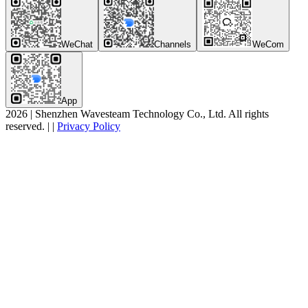
WeChat
Channels
WeCom
App
2026
|
Shenzhen Wavesteam Technology Co., Ltd. All rights
reserved.
|
|
Privacy Policy