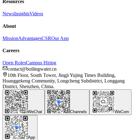
Resources
News
Insights
Videos
About
Mission
Advantages
CSR
Our App
Careers
Open Roles
Campus Hiring
contact@boilingwater.cn
10th Floor, South Tower, Jingji Yujing Times Building,
Huanggekeng Community, Longcheng Subdistrict, Longgang
District, Shenzhen, China.
WeChat
Channels
WeCom
App