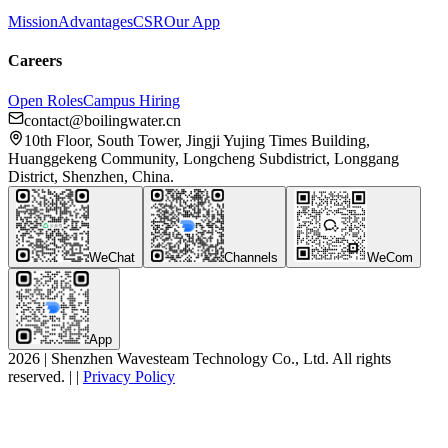
Mission
Advantages
CSR
Our App
Careers
Open Roles
Campus Hiring
contact@boilingwater.cn
10th Floor, South Tower, Jingji Yujing Times Building,
Huanggekeng Community, Longcheng Subdistrict, Longgang
District, Shenzhen, China.
WeChat
Channels
WeCom
App
2026
|
Shenzhen Wavesteam Technology Co., Ltd. All rights
reserved.
|
|
Privacy Policy