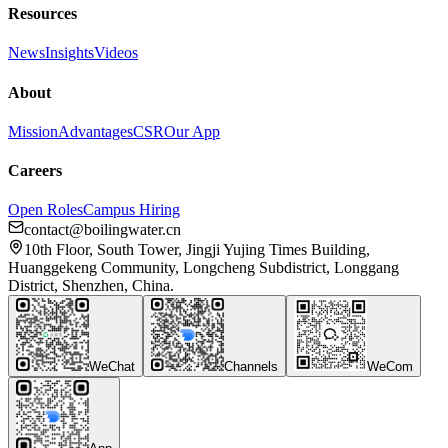
Resources
News
Insights
Videos
About
Mission
Advantages
CSR
Our App
Careers
Open Roles
Campus Hiring
contact@boilingwater.cn
10th Floor, South Tower, Jingji Yujing Times Building,
Huanggekeng Community, Longcheng Subdistrict, Longgang
District, Shenzhen, China.
WeChat
Channels
WeCom