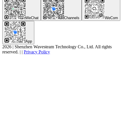
WeChat
Channels
WeCom
App
2026
|
Shenzhen Wavesteam Technology Co., Ltd. All rights
reserved.
|
|
Privacy Policy