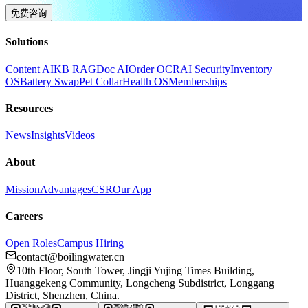
免费咨询
Solutions
Content AI
KB RAG
Doc AI
Order OCR
AI Security
Inventory
OS
Battery Swap
Pet Collar
Health OS
Memberships
Resources
News
Insights
Videos
About
Mission
Advantages
CSR
Our App
Careers
Open Roles
Campus Hiring
contact@boilingwater.cn
10th Floor, South Tower, Jingji Yujing Times Building,
Huanggekeng Community, Longcheng Subdistrict, Longgang
District, Shenzhen, China.