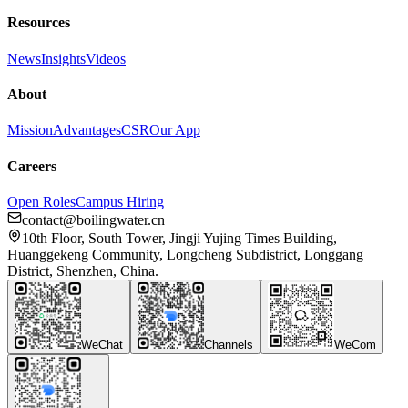
Resources
News
Insights
Videos
About
Mission
Advantages
CSR
Our App
Careers
Open Roles
Campus Hiring
contact@boilingwater.cn
10th Floor, South Tower, Jingji Yujing Times Building,
Huanggekeng Community, Longcheng Subdistrict, Longgang
District, Shenzhen, China.
WeChat
Channels
WeCom