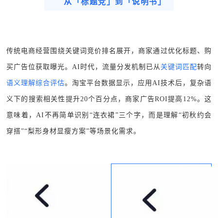
从「标题党」到「说明书」
传统电商经营围绕关键词竞价排名展开，商家通过优化标题、购
买广告位获取曝光。AI时代，流量分发机制已从
关键词匹配
转向
语义理解综合评估
。淘宝平台数据显示，应用AI技术后，复杂语
义下的搜索相关性提升20个百分点，商家广告ROI提高12%。这
意味着，AI不再简单识别“连衣裙
”
三个字，而是理解“初秋约会
穿搭
”“
梨形身材显瘦方案
”
等场景化需求。