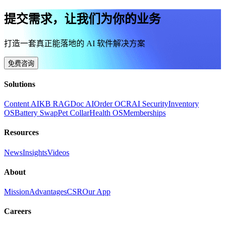
提交需求，让我们为你的业务
打造一套真正能落地的 AI 软件解决方案
免费咨询
Solutions
Content AI
KB RAG
Doc AI
Order OCR
AI Security
Inventory
OS
Battery Swap
Pet Collar
Health OS
Memberships
Resources
News
Insights
Videos
About
Mission
Advantages
CSR
Our App
Careers