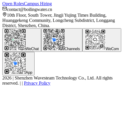
Open Roles
Campus Hiring
contact@boilingwater.cn
10th Floor, South Tower, Jingji Yujing Times Building,
Huanggekeng Community, Longcheng Subdistrict, Longgang
District, Shenzhen, China.
WeChat
Channels
WeCom
App
2026
|
Shenzhen Wavesteam Technology Co., Ltd. All rights
reserved.
|
|
Privacy Policy