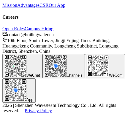
Mission
Advantages
CSR
Our App
Careers
Open Roles
Campus Hiring
contact@boilingwater.cn
10th Floor, South Tower, Jingji Yujing Times Building,
Huanggekeng Community, Longcheng Subdistrict, Longgang
District, Shenzhen, China.
WeChat
Channels
WeCom
App
2026
|
Shenzhen Wavesteam Technology Co., Ltd. All rights
reserved.
|
|
Privacy Policy