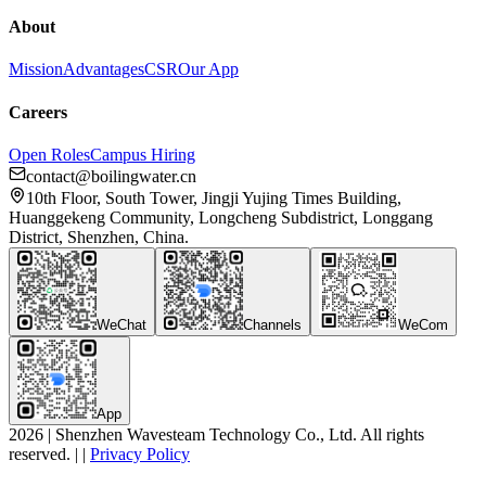
About
Mission
Advantages
CSR
Our App
Careers
Open Roles
Campus Hiring
contact@boilingwater.cn
10th Floor, South Tower, Jingji Yujing Times Building,
Huanggekeng Community, Longcheng Subdistrict, Longgang
District, Shenzhen, China.
WeChat
Channels
WeCom
App
2026
|
Shenzhen Wavesteam Technology Co., Ltd. All rights
reserved.
|
|
Privacy Policy