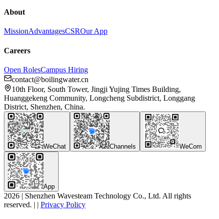
About
Mission
Advantages
CSR
Our App
Careers
Open Roles
Campus Hiring
contact@boilingwater.cn
10th Floor, South Tower, Jingji Yujing Times Building,
Huanggekeng Community, Longcheng Subdistrict, Longgang
District, Shenzhen, China.
WeChat
Channels
WeCom
App
2026
|
Shenzhen Wavesteam Technology Co., Ltd. All rights
reserved.
|
|
Privacy Policy