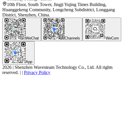
10th Floor, South Tower, Jingji Yujing Times Building,
Huanggekeng Community, Longcheng Subdistrict, Longgang
District, Shenzhen, China.
WeChat
Channels
WeCom
App
2026
|
Shenzhen Wavesteam Technology Co., Ltd. All rights
reserved.
|
|
Privacy Policy