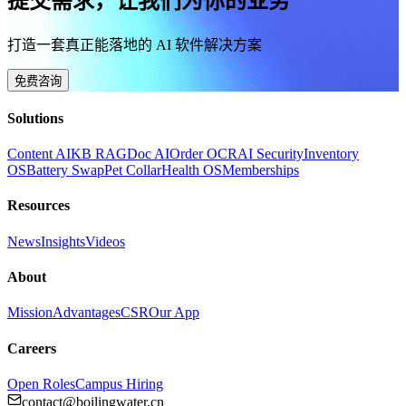
提交需求，让我们为你的业务
打造一套真正能落地的 AI 软件解决方案
免费咨询
Solutions
Content AI
KB RAG
Doc AI
Order OCR
AI Security
Inventory
OS
Battery Swap
Pet Collar
Health OS
Memberships
Resources
News
Insights
Videos
About
Mission
Advantages
CSR
Our App
Careers
Open Roles
Campus Hiring
contact@boilingwater.cn