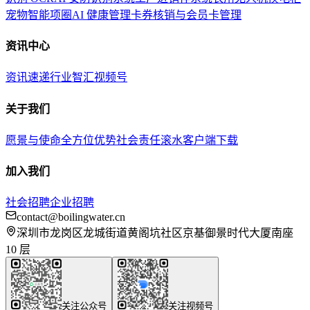
宠物智能项圈
AI 健康管理
卡券核销与会员卡管理
资讯中心
资讯速递
行业智汇
视频号
关于我们
愿景与使命
全方位优势
社会责任
滚水客户端下载
加入我们
社会招聘
企业招聘
contact@boilingwater.cn
深圳市龙岗区龙城街道黄阁坑社区京基御景时代大厦南座
10 层
关注公众号
关注视频号