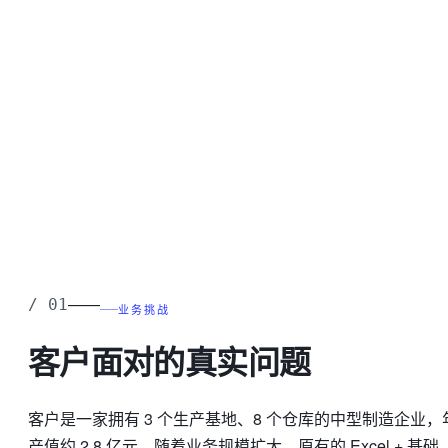
0.08%
在库 SKU
12,480
AI 异常告警
3 待处理
多工厂 · 多仓库
Live
——
/
01
业务挑战
客户面对的真实问题
客户是一家拥有 3 个生产基地、8 个仓库的中型制造企业，
产值约 2.8 亿元。随着业务规模扩大，原有的 Excel + 基础