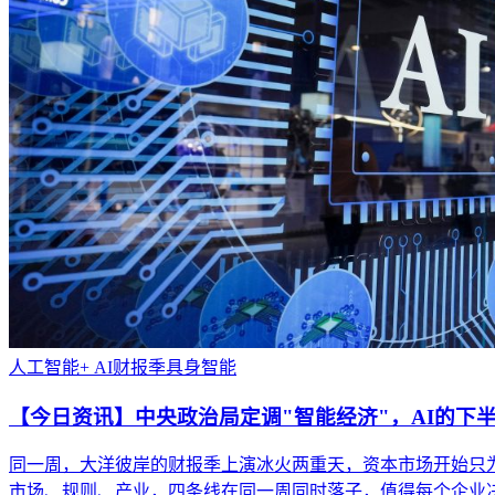
人工智能+
AI财报季
具身智能
【今日资讯】中央政治局定调"智能经济"，AI的下
同一周，大洋彼岸的财报季上演冰火两重天，资本市场开始只为
市场、规则、产业，四条线在同一周同时落子，值得每个企业