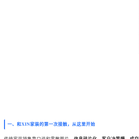
一、和XIN家装的第一次接触，从这里开始
传统家装销售靠口说和零散图片，
信息碎片化，客户决策慢、成交