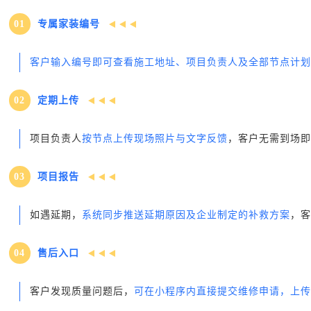
01
专属家装编号
客户输入编号即可查看施工地址、项目负责人及全部节点计划
02
定期上传
项目负责人
按节点上传现场照片与文字反馈
，客户无需到场即
03
项目报告
如遇延期，
系统同步推送延期原因及企业制定的补救方案
，客
0
4
售后入口
客户发现质量问题后，
可在小程序内直接提交维修申请，上传