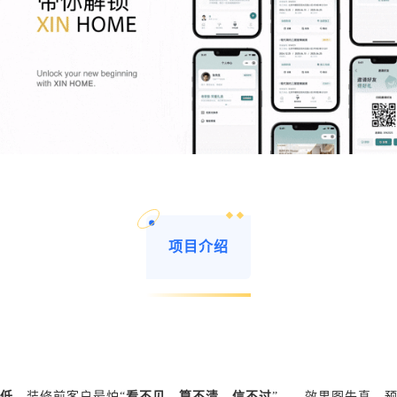
项目介绍
低
。装修前客户最怕“
看不见、算不清、信不过
”——效果图失真、