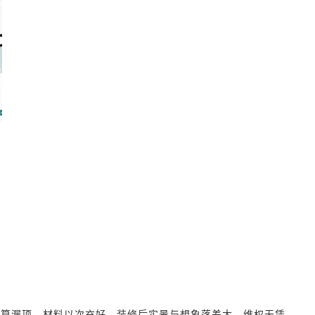
预算漏项、材料以次充好。装修后实景与想象落差大，维权无凭