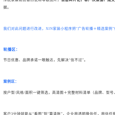
据。
我们对此问题进行改进，XIN家装小程序把“广告轮播＋精选案例
轮播区：
节日优惠、品牌承诺一眼触达，先解决“信不过”。
案例区：
按户型/风格/面积一键筛选，高清图＋完整材料清单（品牌、型号
客户3分钟就能从“看图”到“算清账”，企业用透明换信任，用信任