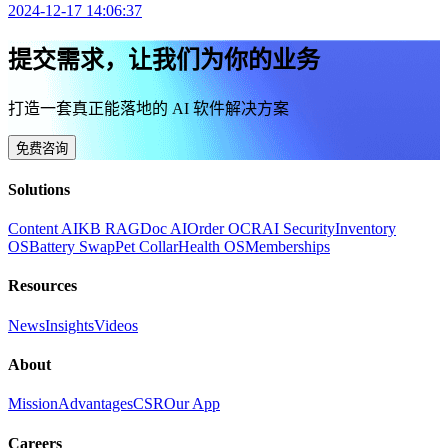
2024-12-17 14:06:37
提交需求，让我们为你的业务
打造一套真正能落地的 AI 软件解决方案
免费咨询
Solutions
Content AI
KB RAG
Doc AI
Order OCR
AI Security
Inventory
OS
Battery Swap
Pet Collar
Health OS
Memberships
Resources
News
Insights
Videos
About
Mission
Advantages
CSR
Our App
Careers